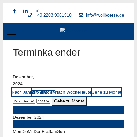
+49 2203 9061910
info@wollboerse.de
Terminkalender
Dezember,
2024
Nach Jahr
Nach Monat
Nach Woche
Heute
Gehe zu Monat
Gehe zu Monat
November
Dezember 2024
Januar
Mon
Die
Mit
Don
Fre
Sam
Son