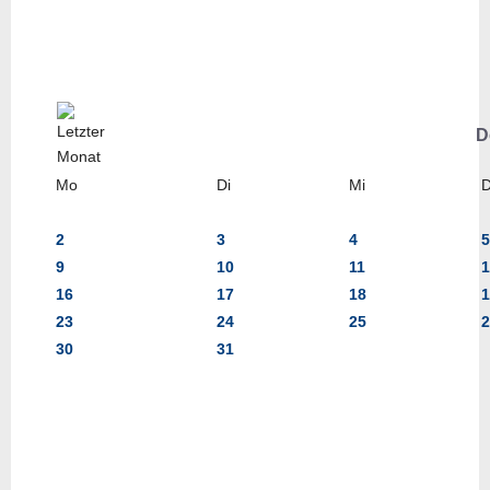
D
Mo
Di
Mi
2
3
4
5
9
10
11
1
16
17
18
1
23
24
25
2
30
31