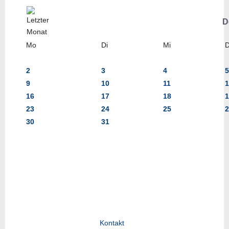
D
Mo
Di
Mi
2
3
4
5
9
10
11
1
16
17
18
1
23
24
25
2
30
31
Kontakt