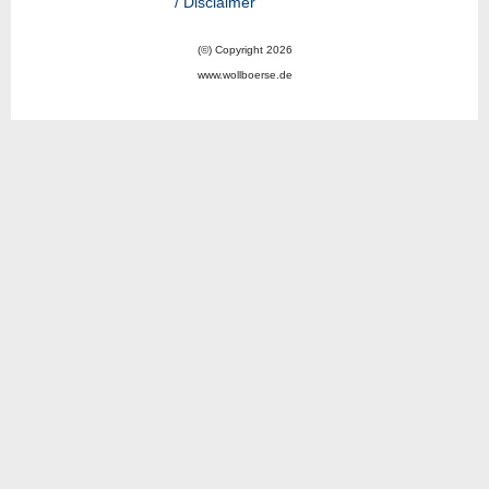
/ Disclaimer
(©) Copyright 2026
www.wollboerse.de