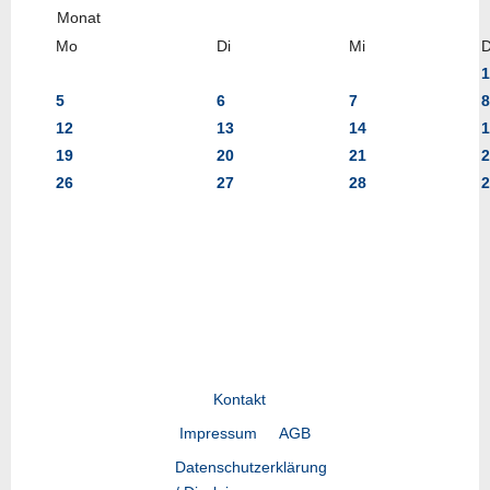
Mo
Di
Mi
1
5
6
7
8
12
13
14
1
19
20
21
2
26
27
28
2
Kontakt
Impressum
AGB
Datenschutzerklärung