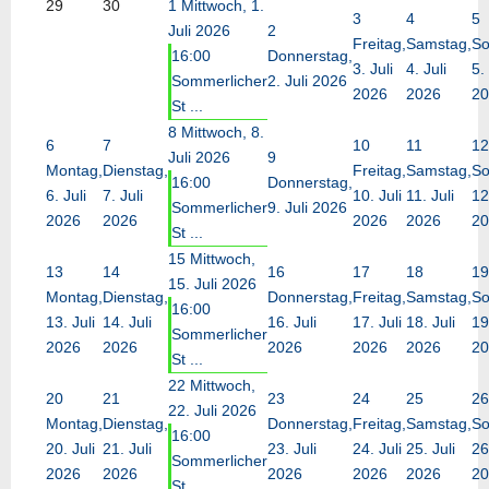
29
30
1
Mittwoch, 1.
3
4
5
Juli 2026
2
Freitag,
Samstag,
So
16:00
Donnerstag,
3. Juli
4. Juli
5. 
Sommerlicher
2. Juli 2026
2026
2026
20
St ...
8
Mittwoch, 8.
6
7
10
11
12
Juli 2026
9
Montag,
Dienstag,
Freitag,
Samstag,
So
16:00
Donnerstag,
6. Juli
7. Juli
10. Juli
11. Juli
12
Sommerlicher
9. Juli 2026
2026
2026
2026
2026
20
St ...
15
Mittwoch,
13
14
16
17
18
19
15. Juli 2026
Montag,
Dienstag,
Donnerstag,
Freitag,
Samstag,
So
16:00
13. Juli
14. Juli
16. Juli
17. Juli
18. Juli
19
Sommerlicher
2026
2026
2026
2026
2026
20
St ...
22
Mittwoch,
20
21
23
24
25
26
22. Juli 2026
Montag,
Dienstag,
Donnerstag,
Freitag,
Samstag,
So
16:00
20. Juli
21. Juli
23. Juli
24. Juli
25. Juli
26
Sommerlicher
2026
2026
2026
2026
2026
20
St ...