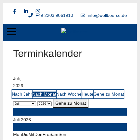
+49 2203 9061910
info@wollboerse.de
Terminkalender
Juli,
2026
Nach Jahr
Nach Monat
Nach Woche
Heute
Gehe zu Monat
Gehe zu Monat
Juni
Juli 2026
August
Mon
Die
Mit
Don
Fre
Sam
Son