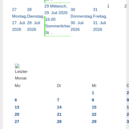
29
Mittwoch,
1
2
27
28
30
31
29. Juli 2026
Montag,
Dienstag,
Donnerstag,
Freitag,
16:00
27. Juli
28. Juli
30. Juli
31. Juli
Sommerlicher
2026
2026
2026
2026
St ...
Mo
Di
Mi
1
2
6
7
8
9
13
14
15
1
20
21
22
2
27
28
29
3