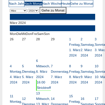
Nach Jahr
Nach Monat
Nach Woche
Heute
Gehe zu Monat
Gehe zu Monat
Februar
März 2024
April
Mon
Die
Mit
Don
Fre
Sam
Son
26
27
28
29
1
2
3
Freitag,
Samstag,
Sonnta
1. März
2. März
3. Mär
2024
2024
2024
6
4
5
Mittwoch,
7
8
9
10
Montag,
Dienstag,
6. März
Donnerstag,
Freitag,
Samstag,
Sonnta
4. März
5. März
2024
7. März
8. März
9. März
10. Mä
2024
2024
16:00
2024
2024
2024
2024
Stricktreff
13
11
15
12
Mittwoch,
14
16
17
Montag,
Freitag,
Dienstag,
13. März
Donnerstag,
Samstag,
Sonnta