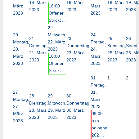
14. März
16. März
18. März
19. Mä
März
16:00
März
2023
2023
2023
2023
2023
Offener
2023
Strickt ...
22
20
Mittwoch,
24
21
23
25
26
Montag,
22. März
Freitag,
Dienstag,
Donnerstag,
Samstag,
Sonnt
20.
2023
24.
21. März
23. März
25. März
26. Mä
März
16:00
März
2023
2023
2023
2023
2023
Offener
2023
Strickt ...
31
1
2
Freitag,
27
31.
28
29
30
Montag,
März
Dienstag,
Mittwoch,
Donnerstag,
27.
2023
28. März
29. März
30. März
März
09:00
2023
2023
2023
2023
h+h
oologne
202 ...