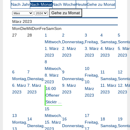
Nach Jahr
Nach Monat
Nach Woche
Heute
Gehe zu Monat
Gehe zu Monat
März 2023
Mon
Die
Mit
Don
Fre
Sam
Son
27
28
1
2
3
4
5
Mittwoch,
Donnerstag,
Freitag,
Samstag,
Sonnt
1. März
2. März
3. März
4. März
5. Mär
2023
2023
2023
2023
2023
8
Mittwoch,
10
6
7
9
11
12
8. März
Freitag,
Montag,
Dienstag,
Donnerstag,
Samstag,
Sonnt
2023
10.
6. März
7. März
9. März
11. März
12. Mä
16:00
März
2023
2023
2023
2023
2023
Offener
2023
Sticktr ...
15
13
Mittwoch,
17
14
16
18
19
Montag,
15. März
Freitag,
Dienstag,
Donnerstag,
Samstag,
Sonnt
13.
2023
17.