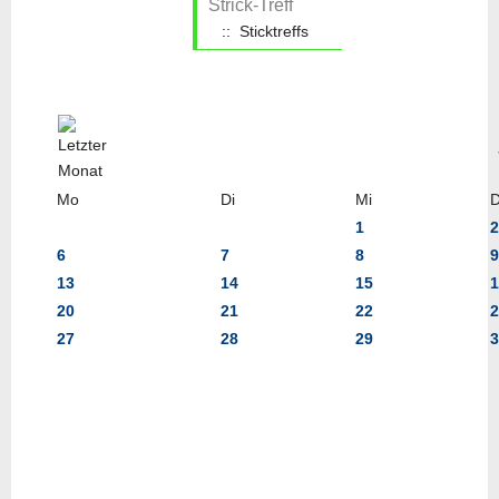
Strick-Treff
:: Sticktreffs
Mo
Di
Mi
1
2
6
7
8
9
13
14
15
1
20
21
22
2
27
28
29
3