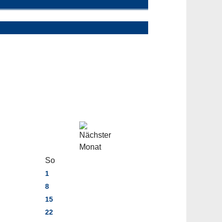
So
1
8
15
22