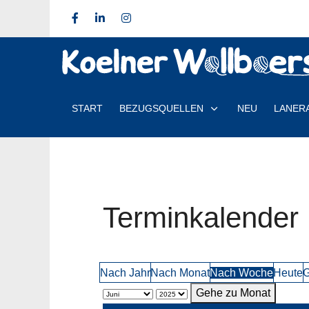
START
BEZUGSQUELLEN
NEU
LANER
Terminkalender
Nach Jahr
Nach Monat
Nach Woche
Heute
G
Gehe zu Monat