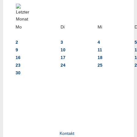
Mo
Di
Mi
2
3
4
5
9
10
11
1
16
17
18
1
23
24
25
2
30
Kontakt