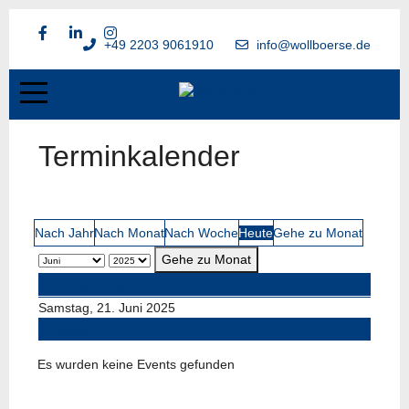
+49 2203 9061910
info@wollboerse.de
Terminkalender
Nach Jahr
Nach Monat
Nach Woche
Heute
Gehe zu Monat
Gehe zu Monat
Vorheriger Tag
Samstag, 21. Juni 2025
Folgetag
Es wurden keine Events gefunden