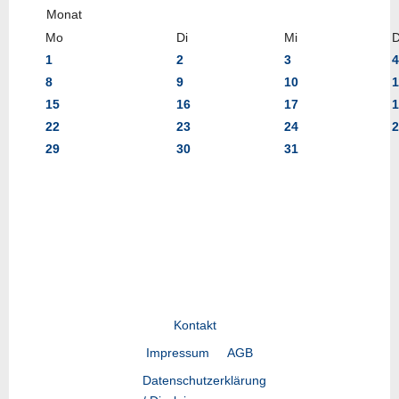
Mo
Di
Mi
1
2
3
4
8
9
10
1
15
16
17
1
22
23
24
2
29
30
31
Kontakt
Impressum
AGB
Datenschutzerklärung