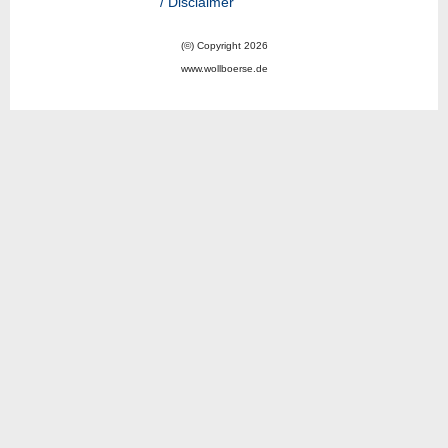
/ Disclaimer
(©) Copyright 2026
www.wollboerse.de