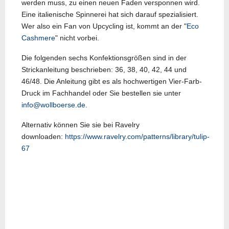
werden muss, zu einen neuen Faden versponnen wird.
Eine italienische Spinnerei hat sich darauf spezialisiert.
Wer also ein Fan von Upcycling ist, kommt an der "
Eco
Cashmere
" nicht vorbei.
Die folgenden sechs Konfektionsgrößen sind in der
Strickanleitung beschrieben: 36, 38, 40, 42, 44 und
46/48. Die Anleitung gibt es als hochwertigen Vier-Farb-
Druck im Fachhandel oder Sie bestellen sie unter
info@wollboerse.de
.
Alternativ können Sie sie bei Ravelry
downloaden:
https://www.ravelry.com/patterns/library/tulip-
67
Vorheriger Beitrag: YS24-01
Nächster Beitrag: YS23-
Zurück
Weiter