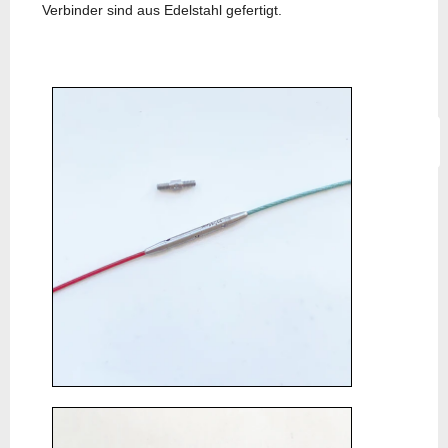
Verbinder sind aus Edelstahl gefertigt.
Vorherig
Zurück
Nächster B
Weiter