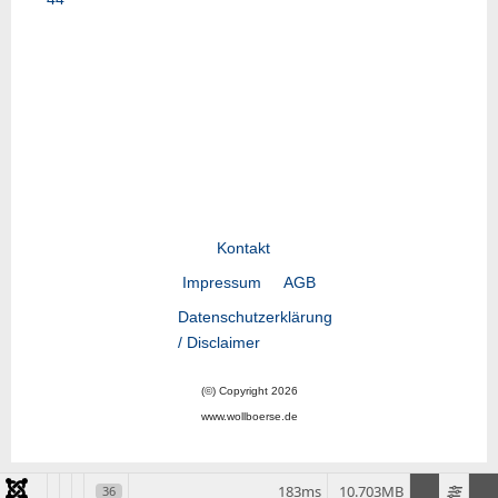
Vorheriger Beitrag: LY23-07
Nächster Beitrag: LY23-
Zurück
Weiter
Kontakt
Impressum
AGB
Datenschutzerklärung
/ Disclaimer
(©) Copyright 2026
www.wollboerse.de
183ms
10.703MB
36