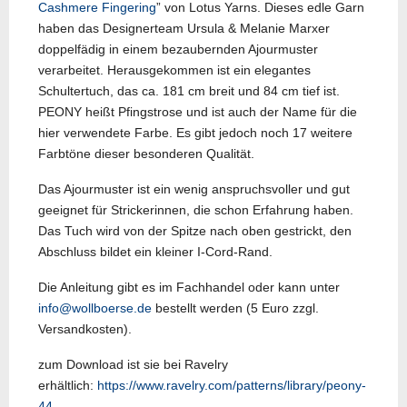
Cashmere Fingering
” von Lotus Yarns. Dieses edle Garn
haben das Designerteam Ursula & Melanie Marxer
doppelfädig in einem bezaubernden Ajourmuster
verarbeitet. Herausgekommen ist ein elegantes
Schultertuch, das ca. 181 cm breit und 84 cm tief ist.
PEONY heißt Pfingstrose und ist auch der Name für die
hier verwendete Farbe. Es gibt jedoch noch 17 weitere
Farbtöne dieser besonderen Qualität.
Das Ajourmuster ist ein wenig anspruchsvoller und gut
geeignet für Strickerinnen, die schon Erfahrung haben.
Das Tuch wird von der Spitze nach oben gestrickt, den
Abschluss bildet ein kleiner I-Cord-Rand.
Die Anleitung gibt es im Fachhandel oder kann unter
info@wollboerse.de
bestellt werden (5 Euro zzgl.
Versandkosten).
zum Download ist sie bei Ravelry
erhältlich:
https://www.ravelry.com/patterns/library/peony-
44