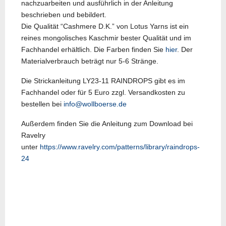
nachzuarbeiten und ausführlich in der Anleitung
beschrieben und bebildert.
Die Qualität “Cashmere D.K.” von Lotus Yarns ist ein
reines mongolisches Kaschmir bester Qualität und im
Fachhandel erhältlich. Die Farben finden Sie
hier
. Der
Materialverbrauch beträgt nur 5-6 Stränge.
Die Strickanleitung LY23-11 RAINDROPS gibt es im
Fachhandel oder für 5 Euro zzgl. Versandkosten zu
bestellen bei
info@wollboerse.de
Außerdem finden Sie die Anleitung zum Download bei
Ravelry
unter
https://www.ravelry.com/patterns/library/raindrops-
24
Vorheriger Beitrag: LY23-10
Nächster Beitrag: LY23-
Zurück
Weiter