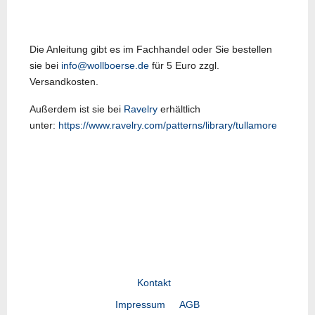
Die Anleitung gibt es im Fachhandel oder Sie bestellen
sie bei
info@wollboerse.de
für 5 Euro zzgl.
Versandkosten.
Außerdem ist sie bei
Ravelry
erhältlich
unter:
https://www.ravelry.com/patterns/library/tullamore
Vorheriger Beitrag: LY24-02
Nächster Beitrag: LY23-
Zurück
Weiter
Kontakt
Impressum
AGB