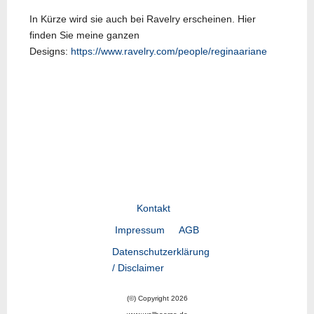
In Kürze wird sie auch bei Ravelry erscheinen. Hier
finden Sie meine ganzen
Designs:
https://www.ravelry.com/people/reginaariane
Vorheriger Beitrag: LY22-06
Nächster Beitrag: LY22-
Zurück
Weiter
Kontakt
Impressum
AGB
Datenschutzerklärung
/ Disclaimer
(©) Copyright 2026