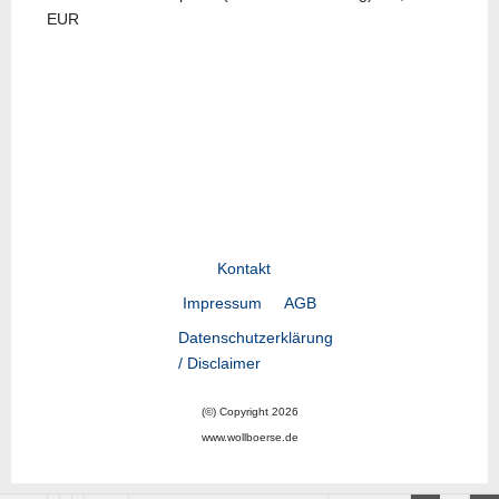
EUR
Vorheriger Beitrag: LY18-08
Nächster Beitrag: LY18-
Zurück
Weiter
Kontakt
Impressum
AGB
Datenschutzerklärung
/ Disclaimer
(©) Copyright 2026
www.wollboerse.de