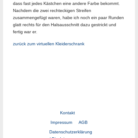
dass fast jedes Kästchen eine andere Farbe bekommt.
Nachdem die zwei rechteckigen Streifen
zusammengefügt waren, habe ich noch ein paar Runden
glatt rechts für den Halsausschnitt dazu gestrickt und
fertig war er.
zurück zum virtuellen Kleiderschrank
Vorheriger Beitrag: California
Nächster Beitrag: Mossa
Zurück
Weiter
Kontakt
Impressum
AGB
Datenschutzerklärung