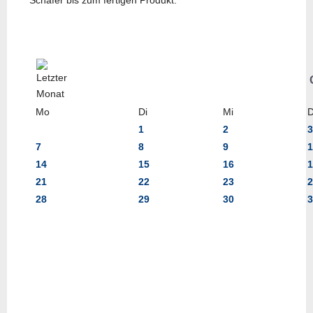
Schäfer bis zum fertigen Produkt.
Mo
Di
Mi
1
2
3
7
8
9
1
14
15
16
1
21
22
23
2
28
29
30
3