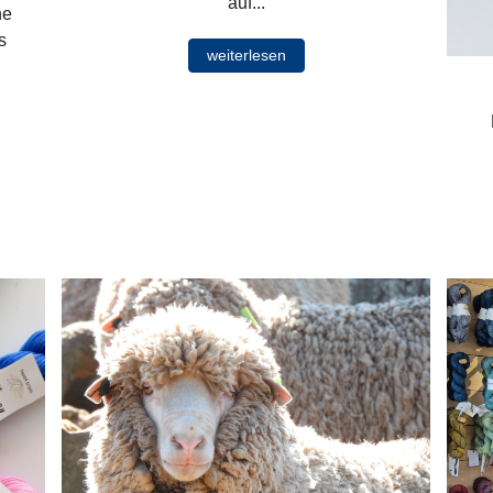
auf...
he
s
weiterlesen
M