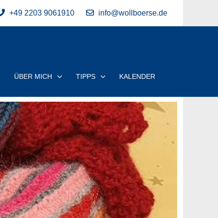
+49 2203 9061910
info@wollboerse.de
ÜBER MICH
TIPPS
KALENDER