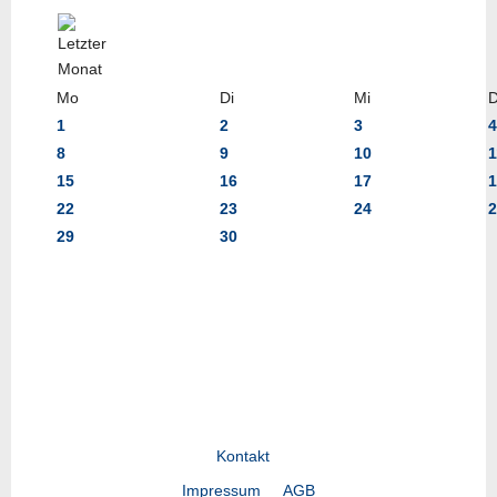
Mo
Di
Mi
1
2
3
4
8
9
10
1
15
16
17
1
22
23
24
2
29
30
Kontakt
Impressum
AGB