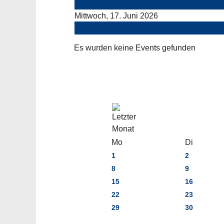
Vorheriger Tag
Mittwoch, 17. Juni 2026
Folgetag
Es wurden keine Events gefunden
Mo
Di
1
2
8
9
15
16
22
23
29
30