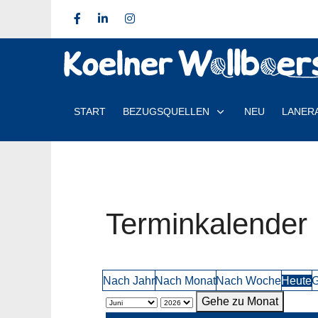
START
BEZUGSQUELLEN
NEU
LANER
Terminkalender
Nach Jahr
Nach Monat
Nach Woche
Heute
G
Gehe zu Monat