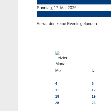
Vorheriger Tag
Sonntag, 17. Mai 2026
Folgetag
Es wurden keine Events gefunden
Mo
Di
4
5
11
12
18
19
25
26