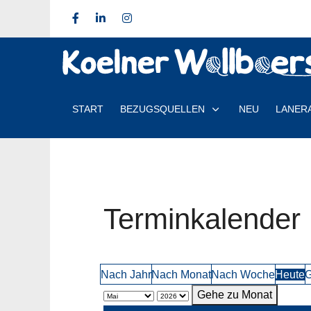
START
BEZUGSQUELLEN
NEU
LANER
Terminkalender
Nach Jahr
Nach Monat
Nach Woche
Heute
G
Gehe zu Monat