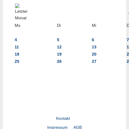
Mo
Di
Mi
4
5
6
7
11
12
13
1
18
19
20
2
25
26
27
2
Kontakt
Impressum
AGB