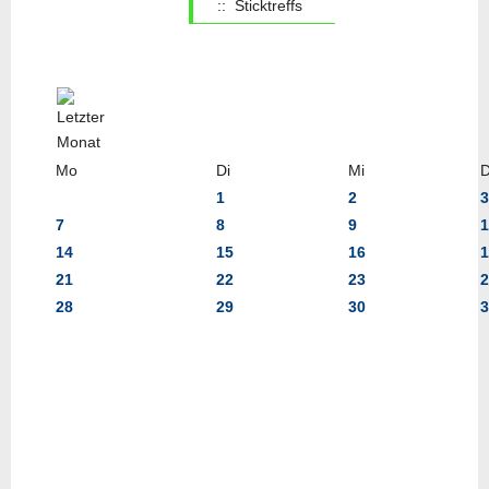
:: Sticktreffs
Mo
Di
Mi
1
2
3
7
8
9
1
14
15
16
1
21
22
23
2
28
29
30
3