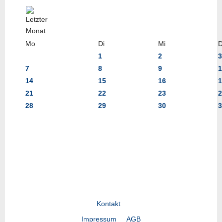
Mo
Di
Mi
1
2
3
7
8
9
1
14
15
16
1
21
22
23
2
28
29
30
3
Kontakt
Impressum
AGB