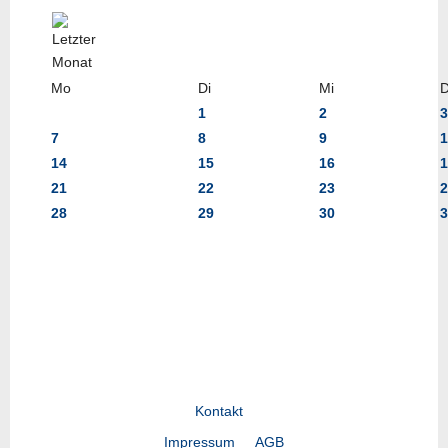
Mo
Di
Mi
1
2
3
7
8
9
1
14
15
16
1
21
22
23
2
28
29
30
3
Kontakt
Impressum
AGB