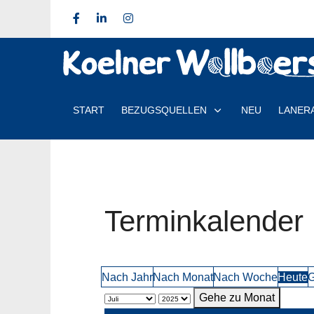
START
BEZUGSQUELLEN
NEU
LANER
Terminkalender
Nach Jahr
Nach Monat
Nach Woche
Heute
G
Gehe zu Monat