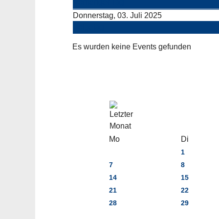
Vorheriger Tag
Donnerstag, 03. Juli 2025
Folgetag
Es wurden keine Events gefunden
Mo
Di
1
7
8
14
15
21
22
28
29