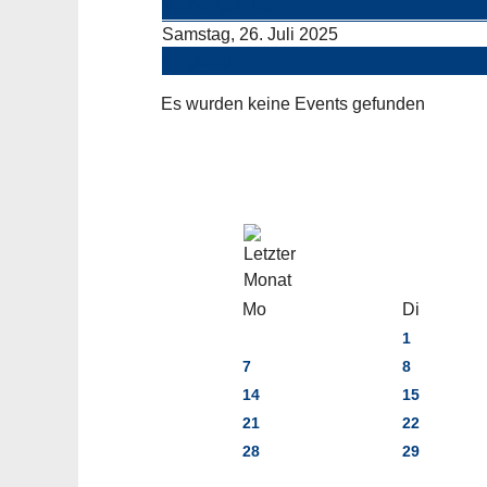
Vorheriger Tag
Samstag, 26. Juli 2025
Folgetag
Es wurden keine Events gefunden
Mo
Di
1
7
8
14
15
21
22
28
29