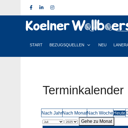
START
BEZUGSQUELLEN
NEU
LANER
Terminkalender
Nach Jahr
Nach Monat
Nach Woche
Heute
G
Gehe zu Monat