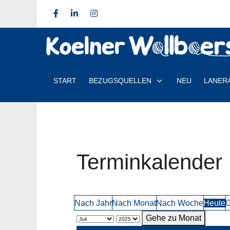
START
BEZUGSQUELLEN
NEU
LANER
Terminkalender
Nach Jahr
Nach Monat
Nach Woche
Heute
G
Gehe zu Monat