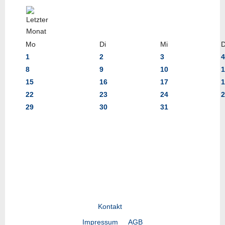
Mo
Di
Mi
1
2
3
4
8
9
10
1
15
16
17
1
22
23
24
2
29
30
31
Kontakt
Impressum
AGB