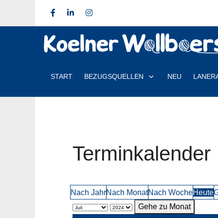
START
BEZUGSQUELLEN
NEU
LANER
Terminkalender
Nach Jahr
Nach Monat
Nach Woche
Heute
G
Gehe zu Monat