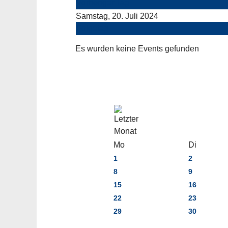
Vorheriger Tag
Samstag, 20. Juli 2024
Folgetag
Es wurden keine Events gefunden
Mo
Di
1
2
8
9
15
16
22
23
29
30