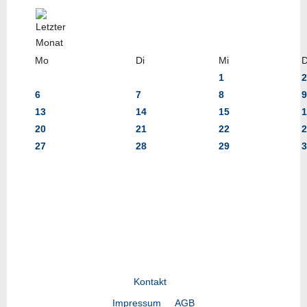
Mo
Di
Mi
1
2
6
7
8
9
13
14
15
1
20
21
22
2
27
28
29
3
Kontakt
Impressum
AGB