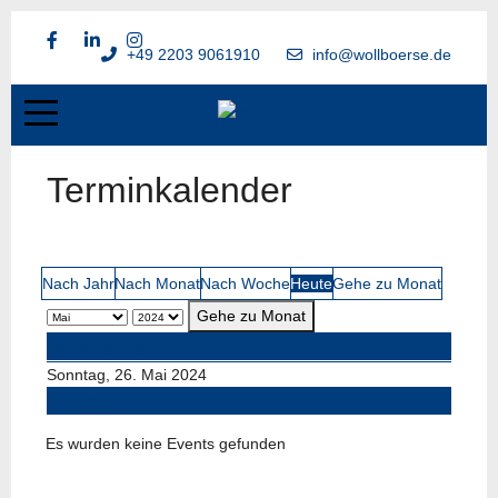
+49 2203 9061910
info@wollboerse.de
Terminkalender
Nach Jahr
Nach Monat
Nach Woche
Heute
Gehe zu Monat
Gehe zu Monat
Vorheriger Tag
Sonntag, 26. Mai 2024
Folgetag
Es wurden keine Events gefunden