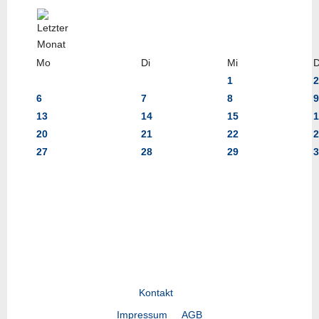
Mo
Di
Mi
1
2
6
7
8
9
13
14
15
1
20
21
22
2
27
28
29
3
Kontakt
Impressum
AGB