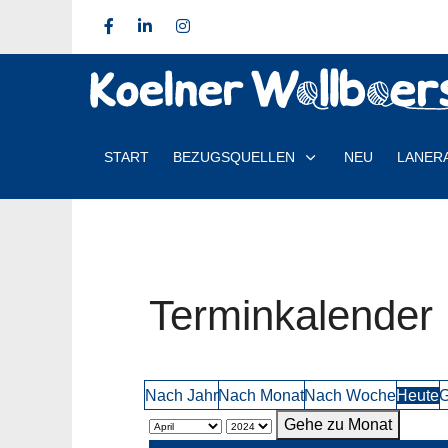
START
BEZUGSQUELLEN
NEU
LANER
Terminkalender
Nach Jahr
Nach Monat
Nach Woche
Heute
G
Gehe zu Monat