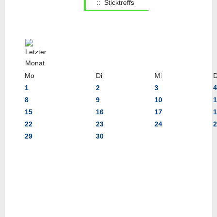
:: Sticktreffs
Mo
Di
Mi
1
2
3
4
8
9
10
1
15
16
17
1
22
23
24
2
29
30