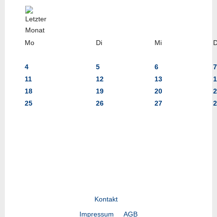
Mo
Di
Mi
4
5
6
7
11
12
13
1
18
19
20
2
25
26
27
2
Kontakt
Impressum
AGB