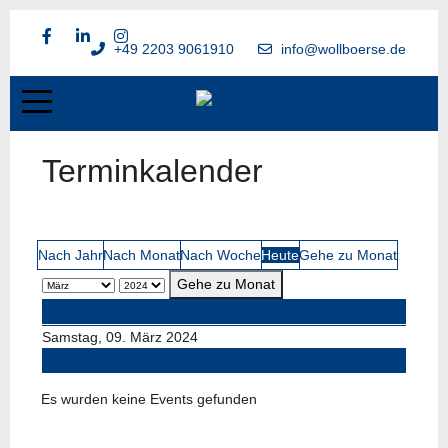
+49 2203 9061910
info@wollboerse.de
Terminkalender
Nach Jahr
Nach Monat
Nach Woche
Heute
Gehe zu Monat
Gehe zu Monat
Vorheriger Tag
Samstag, 09. März 2024
Folgetag
Es wurden keine Events gefunden