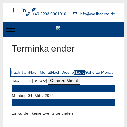
+49 2203 9061910
info@wollboerse.de
Terminkalender
Nach Jahr
Nach Monat
Nach Woche
Heute
Gehe zu Monat
Gehe zu Monat
Vorheriger Tag
Montag, 04. März 2024
Folgetag
Es wurden keine Events gefunden