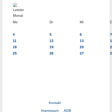
Mo
Di
Mi
4
5
6
7
11
12
13
1
18
19
20
2
25
26
27
2
Kontakt
Impressum
AGB