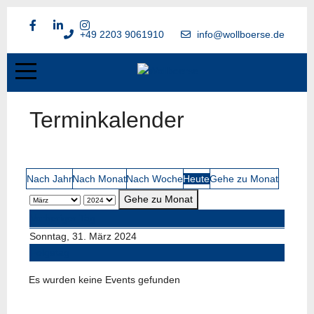
+49 2203 9061910
info@wollboerse.de
Terminkalender
Nach Jahr
Nach Monat
Nach Woche
Heute
Gehe zu Monat
Gehe zu Monat
Vorheriger Tag
Sonntag, 31. März 2024
Folgetag
Es wurden keine Events gefunden