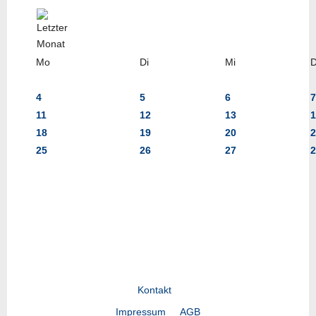
Mo
Di
Mi
4
5
6
7
11
12
13
1
18
19
20
2
25
26
27
2
Kontakt
Impressum
AGB