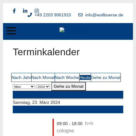
+49 2203 9061910
info@wollboerse.de
Terminkalender
Nach Jahr
Nach Monat
Nach Woche
Heute
Gehe zu Monat
Gehe zu Monat
Vorheriger Tag
Samstag, 23. März 2024
Folgetag
h+h
09:00 - 18:00
cologne