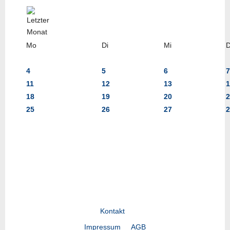
Mo
Di
Mi
4
5
6
7
11
12
13
1
18
19
20
2
25
26
27
2
Kontakt
Impressum
AGB