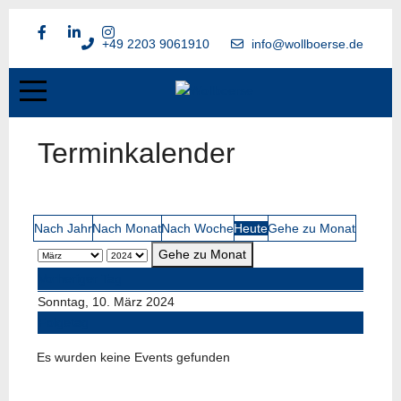
+49 2203 9061910
info@wollboerse.de
Terminkalender
Nach Jahr
Nach Monat
Nach Woche
Heute
Gehe zu Monat
Gehe zu Monat
Vorheriger Tag
Sonntag, 10. März 2024
Folgetag
Es wurden keine Events gefunden