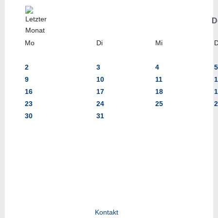
D
Mo
Di
Mi
2
3
4
5
9
10
11
1
16
17
18
1
23
24
25
2
30
31
Kontakt