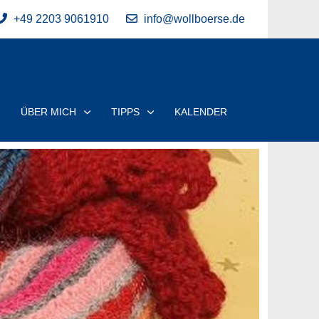
+49 2203 9061910
info@wollboerse.de
ÜBER MICH
TIPPS
KALENDER