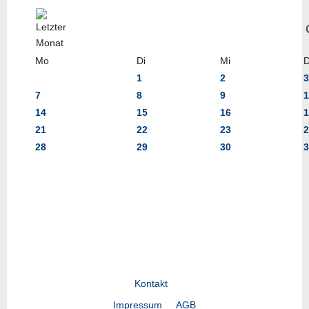
Mo
Di
Mi
1
2
3
7
8
9
1
14
15
16
1
21
22
23
2
28
29
30
3
Kontakt
Impressum
AGB