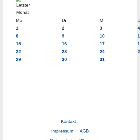
Mo
Di
Mi
1
2
3
4
8
9
10
1
15
16
17
1
22
23
24
2
29
30
31
Kontakt
Impressum
AGB