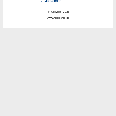
/ Disclaimer
(©) Copyright 2026
www.wollboerse.de