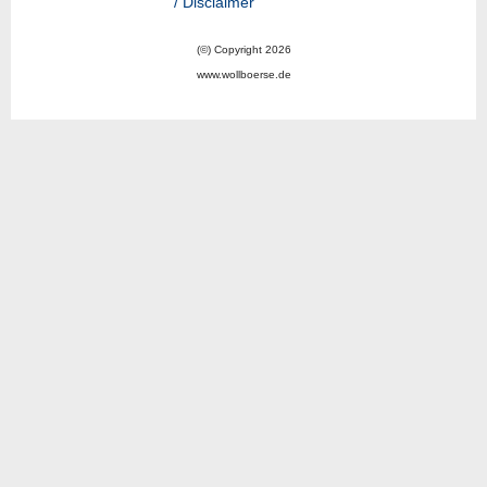
/ Disclaimer
(©) Copyright 2026
www.wollboerse.de