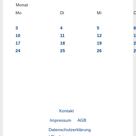
Mo
Di
Mi
3
4
5
6
10
11
12
1
17
18
19
2
24
25
26
2
Kontakt
Impressum
AGB
Datenschutzerklärung