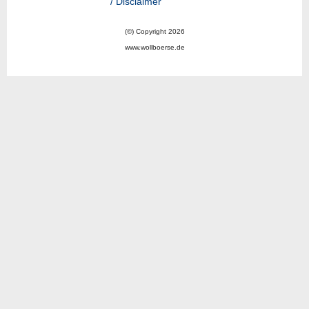
/ Disclaimer
(©) Copyright 2026
www.wollboerse.de