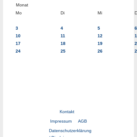
Mo
Di
Mi
3
4
5
6
10
11
12
1
17
18
19
2
24
25
26
2
Kontakt
Impressum
AGB
Datenschutzerklärung