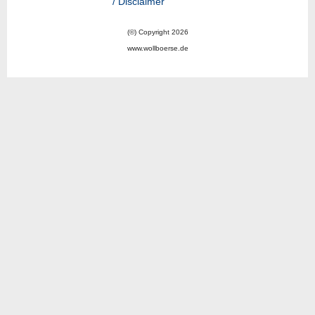
/ Disclaimer
(©) Copyright 2026
www.wollboerse.de