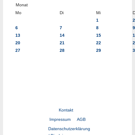
Mo
Di
Mi
1
2
6
7
8
9
13
14
15
1
20
21
22
2
27
28
29
3
Kontakt
Impressum
AGB
Datenschutzerklärung