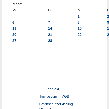
Mo
Di
Mi
1
2
6
7
8
9
13
14
15
1
20
21
22
2
27
28
Kontakt
Impressum
AGB
Datenschutzerklärung