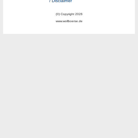
/ Disclaimer
(©) Copyright 2026
www.wollboerse.de